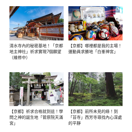
清水寺內的秘密基地！「京都
【京都】哪裡都是我的主場！
地主神社」祈求實現7個願望
運動員求勝地「白峯神宮」
（維修中）
【京都】祈求合格就到這！學
【京都】前所未見的綠！到
問之神的誕生地「菅原院天滿
「苔寺」西芳寺尋找內心深處
宮」
的平靜