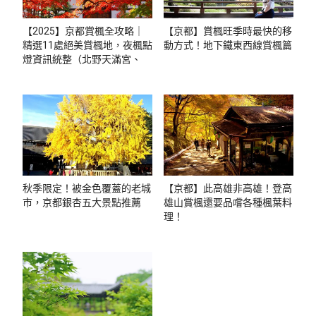
【2025】京都賞楓全攻略｜
【京都】賞楓旺季時最快的移
精選11處絕美賞楓地，夜楓點
動方式！地下鐵東西線賞楓篇
燈資訊統整（北野天滿宮、貴
船神社、琉璃光院等）
秋季限定！被金色覆蓋的老城
【京都】此高雄非高雄！登高
市，京都銀杏五大景點推薦
雄山賞楓還要品嚐各種楓葉料
理！