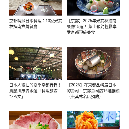
京都精緻日本料理：10家米其
【京都】2026年米其林指南
林指南推薦餐廳
餐廳15選！ 線上預約輕鬆享
受京都頂級美食
日本人嚮往的夏季京都行程！
【2026】在京都品嚐最日本
貴船川床流水麵「料理旅館
的壽司！京都壽司店16選推薦
ひろ文」
（米其林名店預約）