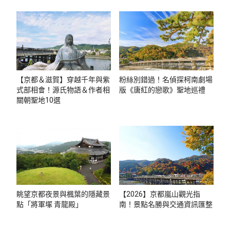
【京都＆滋賀】穿越千年與紫
粉絲別錯過！名偵探柯南劇場
式部相會！源氏物語＆作者相
版《唐紅的戀歌》聖地巡禮
關朝聖地10選
眺望京都夜景與楓葉的隱藏景
【2026】京都嵐山觀光指
點「將軍塚 青龍殿」
南！景點名勝與交通資訊匯整