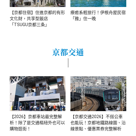
【京都住宿】住進京都的有形
療癒系輕旅行！伊根舟屋民宿
文化財，共享型飯店
「雅」住一晚
「TSUGU京都三条」
京都交通
【2026】京都車站最完整解
【京都交通2026】不搭公車
析！除了是交通樞紐外也可以
也能玩！京都地鐵路線圖、沿
購物逛街！
線景點、優惠票券完整解析