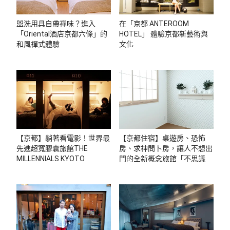
盥洗用具自帶禪味？進入
在「京都 ANTEROOM
「Oriental酒店京都六條」的
HOTEL」 體驗京都新藝術與
和風禪式體驗
文化
【京都】躺著看電影！世界最
【京都住宿】桌遊房、恐怖
先進超寬膠囊旅館THE
房、求神問卜房，讓人不想出
MILLENNIALS KYOTO
門的全新概念旅館「不思議な
宿」