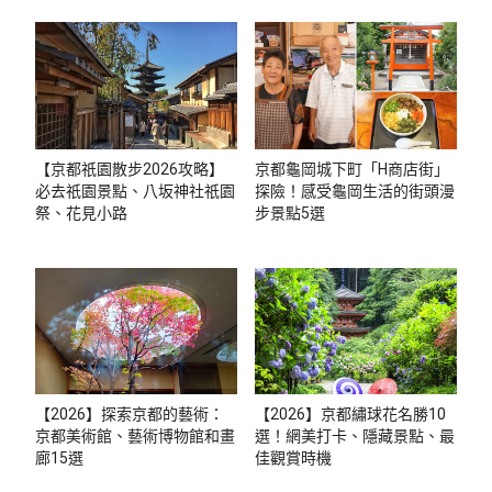
【京都祇園散步2026攻略】
京都龜岡城下町「H商店街」
必去祇園景點、八坂神社祇園
探險！感受龜岡生活的街頭漫
祭、花見小路
步景點5選
【2026】探索京都的藝術：
【2026】京都繡球花名勝10
京都美術館、藝術博物館和畫
選！網美打卡、隱藏景點、最
廊15選
佳觀賞時機