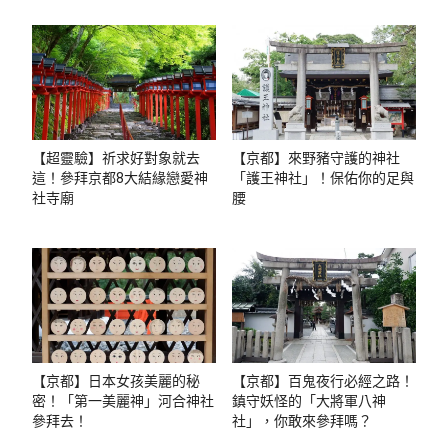
【超靈驗】祈求好對象就去
【京都】來野豬守護的神社
這！參拜京都8大結緣戀愛神
「護王神社」！保佑你的足與
社寺廟
腰
【京都】日本女孩美麗的秘
【京都】百鬼夜行必經之路！
密！「第一美麗神」河合神社
鎮守妖怪的「大將軍八神
參拜去！
社」，你敢來參拜嗎？