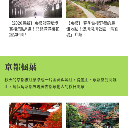
【2026最新】京都郊區秘境
【京都】 春季賞櫻野餐的最
賞櫻景點5選！只見滿滿櫻花
佳地點！淀川河川公園「背割
無須P圖！
堤」介紹
京都楓葉
秋天的京都被紅葉染成一片金黃與嫣紅，從嵐山、永觀堂到高雄
山，每個角落都展現著古都最動人的秋日風景。