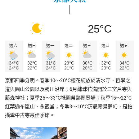
25°C
週六
週日
週一
週二
週三
週四
週五
34°C
32°C
31°C
29°C
30°C
32°C
34°C
24°C
22°C
24°C
21°C
20°C
23°C
22°C
京都四季分明。春季10～20°C櫻花綻放於清水寺、哲學之
道與圓山公園以及鴨川沿岸；6月繡球花滿開於三室戶寺與
藤森神社；夏季25～33°C祇園祭熱鬧登場；秋季15～22°C
紅葉遍布嵐山、永觀堂；冬季3～10°C清晨霧景夢幻，是拍
攝雪中古寺最佳季節。