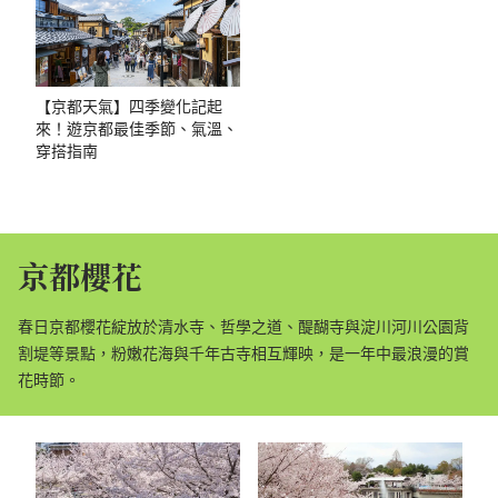
【京都天氣】四季變化記起
來！遊京都最佳季節、氣溫、
穿搭指南
京都櫻花
春日京都櫻花綻放於清水寺、哲學之道、醍醐寺與淀川河川公園背
割堤等景點，粉嫩花海與千年古寺相互輝映，是一年中最浪漫的賞
花時節。