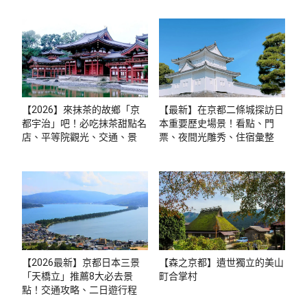
【2026】來抹茶的故鄉「京
【最新】在京都二條城探訪日
都宇治」吧！必吃抹茶甜點名
本重要歷史場景！看點、門
店、平等院觀光、交通、景點
票、夜間光雕秀、住宿彙整
懶人包
【2026最新】京都日本三景
【森之京都】遺世獨立的美山
「天橋立」推薦8大必去景
町合掌村
點！交通攻略、二日遊行程推
薦、常見問題