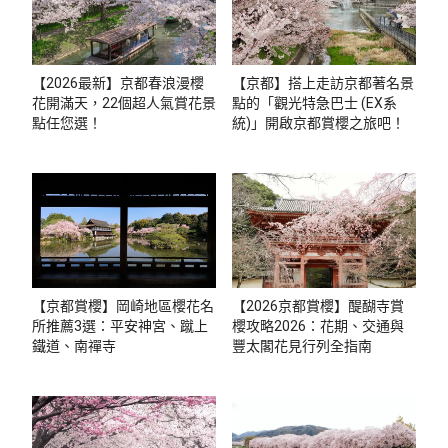
【2026最新】京都春浪漫櫻
【京都】搭上走訪京都著名景
花開滿天，22個超人氣賞花景
點的「觀光特急巴士 (EX系
點任您選！
統)」開啟京都賞櫻之旅吧！
【京都賞櫻】岡崎地區櫻花名
【2026京都賞櫻】醍醐寺賞
所推薦3選：平安神宮、蹴上
櫻攻略2026：花期、交通與
鐵道、南禪寺
豐太閣花見行列全指南